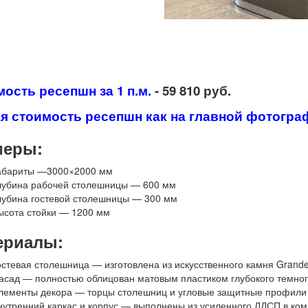
ость ресепшн за 1 п.м.
- 59 810 руб.
 стоимость ресепшн как на главной фотограф
меры:
абариты —3000×2000 мм
лубина рабочей столешницы — 600 мм
лубина гостевой столешницы — 300 мм
ысота стойки — 1200 мм
ериалы:
остевая столешница — изготовлена из искусственного камня Grand
асад — полностью облицован матовым пластиком глубокого темног
лементы декора — торцы столешниц и угловые защитные профили
нутренний каркас и корпус — выполнены из усиленного ЛДСП в ко