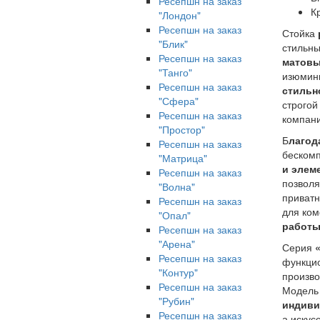
Ресепшн на заказ
К
"Лондон"
Ресепшн на заказ
Стойка
"Блик"
стильны
Ресепшн на заказ
матовы
"Танго"
изюмин
Ресепшн на заказ
стильн
"Сфера"
строгой
Ресепшн на заказ
компани
"Простор"
Б
лагод
Ресепшн на заказ
беском
"Матрица"
и элем
Ресепшн на заказ
позволя
"Волна"
приватн
Ресепшн на заказ
для ком
"Опал"
работы
Ресепшн на заказ
"Арена"
Серия
Ресепшн на заказ
функцио
"Контур"
произв
Ресепшн на заказ
Модель
"Рубин"
индиви
Ресепшн на заказ
а искус