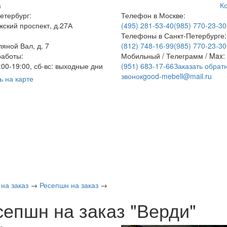
а
К
етербург:
Телефон в Москве:
ский проспект, д.27А
(495) 281-53-40
(985) 770-23-30
Телефоны в Санкт-Петербурге:
ляной Вал, д. 7
(812) 748-16-99
(985) 770-23-30
аботы:
Мобильный / Телеграмм / Max:
9:00-19:00, сб-вс: выходные дни
(951) 683-17-66
Заказать обрат
звонок
good-mebell@mail.ru
ь на карте
на заказ
→
Ресепшн на заказ
→
сепшн на заказ "Верди"