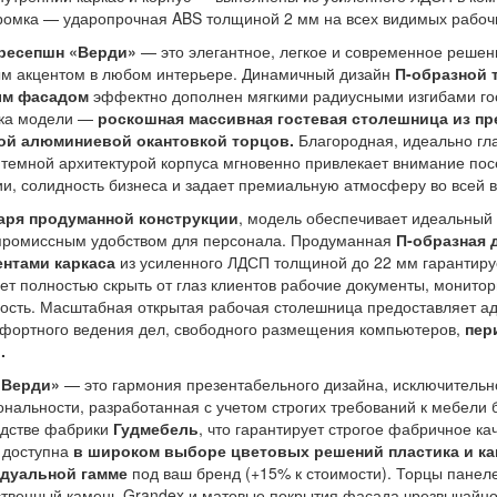
ромка — ударопрочная ABS толщиной 2 мм на всех видимых рабочи
ресепшн «Верди»
— это элегантное, легкое и современное решен
м акцентом в любом интерьере. Динамичный дизайн
П-образной 
м фасадом
эффектно дополнен мягкими радиусными изгибами гост
ка модели —
роскошная массивная гостевая столешница из пр
ой алюминиевой окантовкой торцов.
Благородная, идеально гла
 темной архитектурой корпуса мгновенно привлекает внимание пос
и, солидность бизнеса и задает премиальную атмосферу во всей в
аря продуманной конструкции
, модель обеспечивает идеальный
промиссным удобством для персонала. Продуманная
П-образная 
ентами каркаса
из усиленного ЛДСП толщиной до 22 мм гарантир
ет полностью скрыть от глаз клиентов рабочие документы, монито
ость. Масштабная открытая рабочая столешница предоставляет а
фортного ведения дел, свободного размещения компьютеров,
пер
.
«Верди»
— это гармония презентабельного дизайна, исключительн
нальности, разработанная с учетом строгих требований к мебели б
одстве фабрики
Гудмебель
, что гарантирует строгое фабричное ка
 доступна
в широком выборе цветовых решений пластика и ка
дуальной гамме
под ваш бренд (+15% к стоимости). Торцы панел
ственный камень Grandex и матовые покрытия фасада чрезвычайн