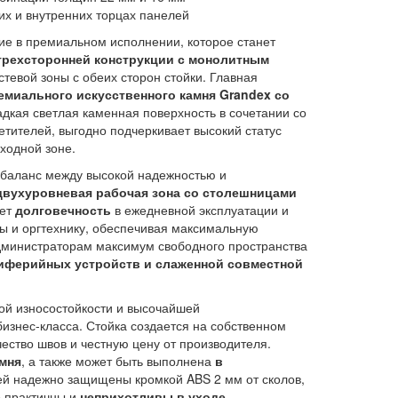
х и внутренних торцах панелей
ие в премиальном исполнении, которое станет
трехсторонней конструкции с монолитным
евой зоны с обеих сторон стойки. Главная
емиального искусственного камня Grandex со
дкая светлая каменная поверхность в сочетании со
етителей, выгодно подчеркивает высокий статус
ходной зоне.
 баланс между высокой надежностью и
двухуровневая рабочая зона со столешницами
ует
долговечность
в ежедневной эксплуатации и
ры и оргтехнику, обеспечивая максимальную
дминистраторам максимум свободного пространства
иферийных устройств и слаженной совместной
ой износостойкости и высочайшей
изнес-класса. Стойка создается на собственном
чество швов и честную цену от производителя.
мня
, а также может быть выполнена
в
ей надежно защищены кромкой ABS 2 мм от сколов,
о практичны и
неприхотливы в уходе
.