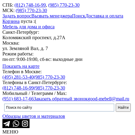
СПБ:
(812) 748-16-99
,
(985) 770-23-30
МСК:
(985) 770-23-30
Задать вопрос
Вызвать менеджера
Поиск
Доставка и оплата
Корзина
пуста :(
Мебель для дома и офиса
Санкт-Петербург:
Коломяжский проспект, д.27А
Москва:
ул. Земляной Вал, д. 7
Режим работы:
пн-пт: 9:00-19:00, сб-вс: выходные дни
Показать на карте
Телефон в Москве:
(495) 281-53-40
(985) 770-23-30
Телефоны в Санкт-Петербурге:
(812) 748-16-99
(985) 770-23-30
Мобильный / Телеграмм / Max:
(951) 683-17-66
Заказать обратный звонок
good-mebell@mail.ru
Образцы цветов и материалов
МЕНЮ