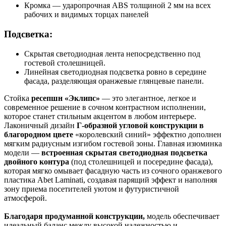
Кромка — ударопрочная ABS толщиной 2 мм на всех
рабочих и видимых торцах панелей
Подсветка:
Скрытая светодиодная лента непосредственно под
гостевой столешницей.
Линейная светодиодная подсветка ровно в середине
фасада, разделяющая оранжевые глянцевые панели.
Стойка
ресепшн «Эклипс»
— это элегантное, легкое и
современное решение в сочном контрастном исполнении,
которое станет стильным акцентом в любом интерьере.
Лаконичный дизайн
Г-образной угловой конструкции в
благородном цвете
«королевский синий» эффектно дополнен
мягким радиусным изгибом гостевой зоны. Главная изюминка
модели —
встроенная скрытая светодиодная подсветка
двойного контура
(под столешницей и посередине фасада),
которая мягко омывает фасадную часть из сочного оранжевого
пластика Abet Laminati, создавая парящий эффект и наполняя
зону приема посетителей уютом и футуристичной
атмосферой.
Благодаря продуманной конструкции,
модель обеспечивает
идеальный баланс между высокой надежностью и