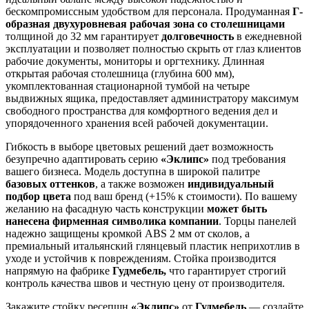
бескомпромиссным удобством для персонала. Продуманная
Г-
образная двухуровневая рабочая зона со столешницами
толщиной до 32 мм гарантирует
долговечность
в ежедневной
эксплуатации и позволяет полностью скрыть от глаз клиентов
рабочие документы, мониторы и оргтехнику. Длинная
открытая рабочая столешница (глубина 600 мм),
укомплектованная стационарной тумбой на четыре
выдвижных ящика, предоставляет администратору максимум
свободного пространства для комфортного ведения дел и
упорядоченного хранения всей рабочей документации.
Гибкость в выборе цветовых решений дает возможность
безупречно адаптировать серию
«Эклипс»
под требования
вашего бизнеса. Модель доступна в широкой палитре
базовых оттенков
, а также возможен
индивидуальный
подбор цвета
под ваш бренд (+15% к стоимости). По вашему
желанию на фасадную часть конструкции
может быть
нанесена фирменная символика компании
. Торцы панелей
надежно защищены кромкой ABS 2 мм от сколов, а
премиальный итальянский глянцевый пластик неприхотлив в
уходе и устойчив к повреждениям. Стойка производится
напрямую на фабрике
Гудмебель,
что гарантирует строгий
контроль качества швов и честную цену от производителя.
Закажите стойку ресепшн
«Эклипс»
от
Гудмебель
— создайте