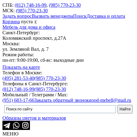
СПБ:
(812) 748-16-99
,
(985) 770-23-30
МСК:
(985) 770-23-30
Задать вопрос
Вызвать менеджера
Поиск
Доставка и оплата
Корзина
пуста :(
Мебель для дома и офиса
Санкт-Петербург:
Коломяжский проспект, д.27А
Москва:
ул. Земляной Вал, д. 7
Режим работы:
пн-пт: 9:00-19:00, сб-вс: выходные дни
Показать на карте
Телефон в Москве:
(495) 281-53-40
(985) 770-23-30
Телефоны в Санкт-Петербурге:
(812) 748-16-99
(985) 770-23-30
Мобильный / Телеграмм / Max:
(951) 683-17-66
Заказать обратный звонок
good-mebell@mail.ru
Образцы цветов и материалов
МЕНЮ