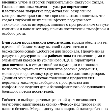
внешних углов и строгой горизонтальной фактурой фасада.
Главная изюминка модели —
ультрасовременное
пластиковое покрытие под металли
к, разделенное
контрастными ярко-синими горизонтальными линиями, что
создает глубокий визуальный эффект, подчеркивает
технологичность интерьера, заявляет о прогрессивном статусе
компании и наполняет зону приема посетителей атмосферой и
особого уюта.
Благодаря продуманной конструкции
, модель обеспечивает
идеальный баланс между высокой надежностью и
бескомпромиссным удобством для персонала. Продуманная
радиусная
двухуровневая рабочая зона
со столешницами и
элементами каркаса из усиленного ЛДСП гарантирует
долговечность
в ежедневной эксплуатации и позволяет
полностью скрыть от глаз клиентов рабочие документы,
мониторы и оргтехнику сразу нескольких администраторов.
Длинная открытая рабочая столешница предоставляет
персоналу максимум свободного пространства для
комфортного ведения дел и бесконфликтного обслуживания
большого потока посетителей.
Гибкость в выборе цветовых решений дает возможность
безупречно адаптировать серию
«Фокус»
под требования
вашего бизнеса. Модель доступна в широкой палитре базовых