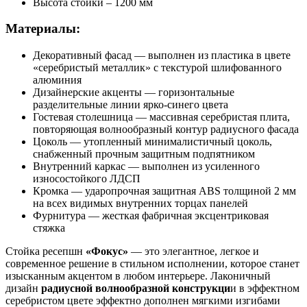
Высота стойки – 1200 мм
Материалы:
Декоративный фасад — выполнен из пластика в цвете
«серебристый металлик» с текстурой шлифованного
алюминия
Дизайнерские акценты — горизонтальные
разделительные линии ярко-синего цвета
Гостевая столешница — массивная серебристая плита,
повторяющая волнообразный контур радиусного фасада
Цоколь — утопленный минималистичный цоколь,
снабженный прочным защитным подпятником
Внутренний каркас — выполнен из усиленного
износостойкого ЛДСП
Кромка — ударопрочная защитная ABS толщиной 2 мм
на всех видимых внутренних торцах панелей
Фурнитура — жесткая фабричная эксцентриковая
стяжка
Стойка ресепшн
«Фокус»
— это элегантное, легкое и
современное решение в стильном исполнении, которое станет
изысканным акцентом в любом интерьере. Лаконичный
дизайн
радиусной волнообразной конструкци
и в эффектном
серебристом цвете эффектно дополнен мягкими изгибами