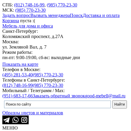
СПБ:
(812) 748-16-99
,
(985) 770-23-30
МСК:
(985) 770-23-30
Задать вопрос
Вызвать менеджера
Поиск
Доставка и оплата
Корзина
пуста :(
Мебель для дома и офиса
Санкт-Петербург:
Коломяжский проспект, д.27А
Москва:
ул. Земляной Вал, д. 7
Режим работы:
пн-пт: 9:00-19:00, сб-вс: выходные дни
Показать на карте
Телефон в Москве:
(495) 281-53-40
(985) 770-23-30
Телефоны в Санкт-Петербурге:
(812) 748-16-99
(985) 770-23-30
Мобильный / Телеграмм / Max:
(951) 683-17-66
Заказать обратный звонок
good-mebell@mail.ru
Образцы цветов и материалов
МЕНЮ