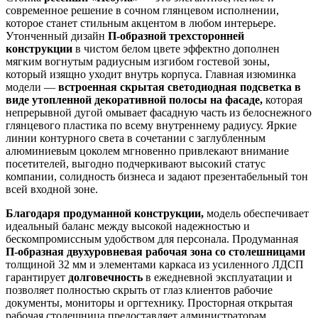
современное решение в сочном глянцевом исполнении,
которое станет стильным акцентом в любом интерьере.
Утонченный дизайн
П-образной трехсторонней
конструкции
в чистом белом цвете эффектно дополнен
мягким вогнутым радиусным изгибом гостевой зоны,
который изящно уходит внутрь корпуса. Главная изюминка
модели —
встроенная скрытая светодиодная подсветка в
виде утопленной декоративной полосы на фасаде,
которая
непрерывной дугой омывает фасадную часть из белоснежного
глянцевого пластика по всему внутреннему радиусу. Яркие
линии контурного света в сочетании с заглубленным
алюминиевым цоколем мгновенно привлекают внимание
посетителей, выгодно подчеркивают высокий статус
компании, солидность бизнеса и задают презентабельный тон
всей входной зоне.
Благодаря продуманной конструкции,
модель обеспечивает
идеальный баланс между высокой надежностью и
бескомпромиссным удобством для персонала. Продуманная
П-образная двухуровневая рабочая зона со столешницами
толщиной 32 мм и элементами каркаса из усиленного ЛДСП
гарантирует
долговечность
в ежедневной эксплуатации и
позволяет полностью скрыть от глаз клиентов рабочие
документы, мониторы и оргтехнику. Просторная открытая
рабочая столешница предоставляет администраторам