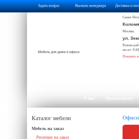
Задать вопрос
Вызвать менеджера
Доставка и опл
Санкт-Пет
Коломя
Москва:
ул. Зем
Режим раб
пн-пт: 9:0
Мебель для дома и офиса
Показать н
О нас
Производство
Офисна
Каталог мебели
Мебель на заказ
Ресепшн на заказ