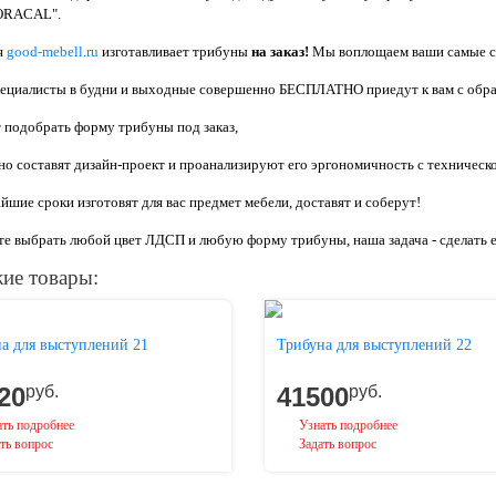
"ORACAL".
я
good-mebell.ru
изготавливает трибуны
на заказ!
Мы воплощаем ваши самые см
пециалисты в будни и выходные совершенно БЕСПЛАТНО приедут к вам с обра
т подобрать форму трибуны под заказ,
тно составят дизайн-проект и проанализируют его эргономичность с техническо
айшие сроки изготовят для вас предмет мебели, доставят и соберут!
е выбрать любой цвет ЛДСП и любую форму трибуны, наша задача - сделать ее
ие товары:
а для выступлений 21
Трибуна для выступлений 22
20
руб.
41500
руб.
ть подробнее
Узнать подробнее
ть вопрос
Задать вопрос