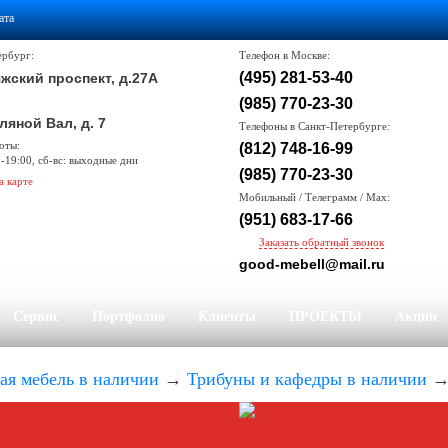
ата
ербург:
Телефон в Москве:
(495) 281-53-40
жский проспект, д.27А
(985) 770-23-30
ляной Вал, д. 7
Телефоны в Санкт-Петербурге:
оты:
(812) 748-16-99
0-19:00, сб-вс: выходные дни
(985) 770-23-30
а карте
Мобильный / Телеграмм / Max:
(951) 683-17-66
Заказать обратный звонок
good-mebell@mail.ru
Сервис
Портфолио
Клиенты
ПРОЕКТЫ
Акции
я мебель в наличии
→
Трибуны и кафедры в наличии