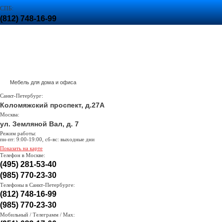
СПБ:
(812) 748-16-99
,
(985) 770-23-30
МСК:
(985) 770-23-30
Задать вопрос
Вызвать менеджера
Поиск
Доставка и оплата
Корзина
пуста :(
Мебель для дома и офиса
Санкт-Петербург:
Коломяжский проспект, д.27А
Москва:
ул. Земляной Вал, д. 7
Режим работы:
пн-пт: 9:00-19:00, сб-вс: выходные дни
Показать на карте
Телефон в Москве:
(495) 281-53-40
(985) 770-23-30
Телефоны в Санкт-Петербурге:
(812) 748-16-99
(985) 770-23-30
Мобильный / Телеграмм / Max: