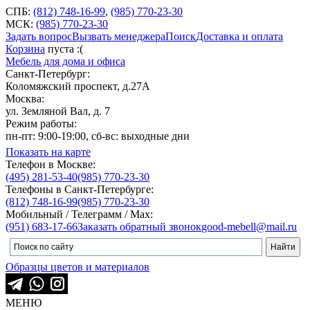
СПБ:
(812) 748-16-99
,
(985) 770-23-30
МСК:
(985) 770-23-30
Задать вопрос
Вызвать менеджера
Поиск
Доставка и оплата
Корзина
пуста :(
Мебель для дома и офиса
Санкт-Петербург:
Коломяжский проспект, д.27А
Москва:
ул. Земляной Вал, д. 7
Режим работы:
пн-пт: 9:00-19:00, сб-вс: выходные дни
Показать на карте
Телефон в Москве:
(495) 281-53-40
(985) 770-23-30
Телефоны в Санкт-Петербурге:
(812) 748-16-99
(985) 770-23-30
Мобильный / Телеграмм / Max:
(951) 683-17-66
Заказать обратный звонок
good-mebell@mail.ru
Образцы цветов и материалов
МЕНЮ