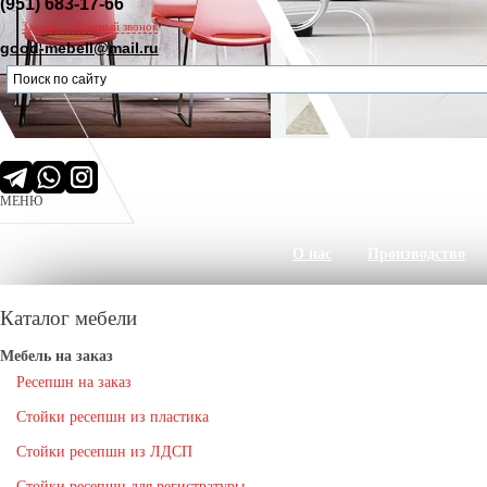
(951) 683-17-66
Заказать обратный звонок
good-mebell@mail.ru
МЕНЮ
О нас
Производство
Каталог мебели
Мебель на заказ
Ресепшн на заказ
Стойки ресепшн из пластика
Стойки ресепшн из ЛДСП
Стойки ресепшн для регистратуры