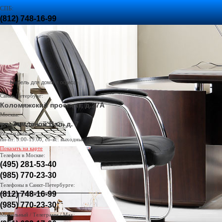
СПБ:
(812) 748-16-99
,
(985) 770-23-30
МСК:
(985) 770-23-30
Задать вопрос
Вызвать менеджера
Поиск
Доставка и оплата
Мебель для дома и офиса
Санкт-Петербург:
Коломяжский проспект, д.27А
Москва:
ул. Земляной Вал, д. 7
Режим работы:
пн-пт: 9:00-19:00, сб-вс: выходные дни
Показать на карте
Телефон в Москве:
(495) 281-53-40
(985) 770-23-30
Телефоны в Санкт-Петербурге:
(812) 748-16-99
(985) 770-23-30
Мобильный / Телеграмм / Max: