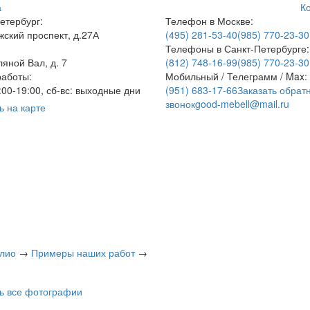
а
К
етербург:
Телефон в Москве:
ский проспект, д.27А
(495) 281-53-40
(985) 770-23-30
Телефоны в Санкт-Петербурге:
ляной Вал, д. 7
(812) 748-16-99
(985) 770-23-30
аботы:
Мобильный / Телеграмм / Max:
9:00-19:00, сб-вс: выходные дни
(951) 683-17-66
Заказать обрат
звонок
good-mebell@mail.ru
ь на карте
лио
→
Примеры наших работ
→
ь все фотографии