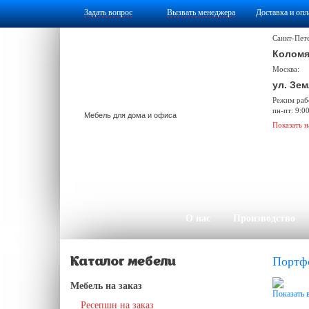
Задать вопрос
Вызвать менеджера
Доставка и опл
Санкт-Пет
Коломя
Москва:
ул. Зем
Режим раб
пн-пт: 9:0
Мебель для дома и офиса
Показать н
О нас
Производство
Портф
Каталог мебели
Мебель на заказ
Показать 
Ресепшн на заказ