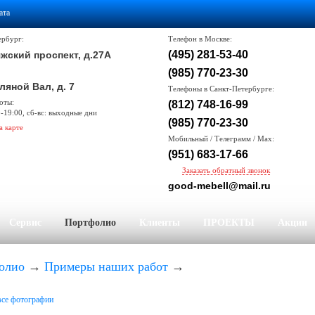
ата
ербург:
Телефон в Москве:
(495) 281-53-40
жский проспект, д.27А
(985) 770-23-30
ляной Вал, д. 7
Телефоны в Санкт-Петербурге:
оты:
(812) 748-16-99
0-19:00, сб-вс: выходные дни
(985) 770-23-30
а карте
Мобильный / Телеграмм / Max:
(951) 683-17-66
Заказать обратный звонок
good-mebell@mail.ru
Сервис
Портфолио
Клиенты
ПРОЕКТЫ
Акции
олио
→
Примеры наших работ
→
все фотографии