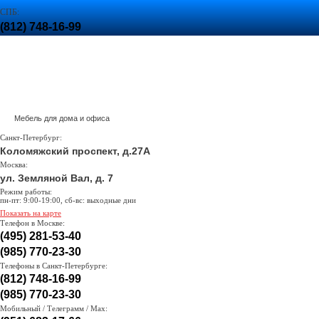
СПБ:
(812) 748-16-99
,
(985) 770-23-30
МСК:
(985) 770-23-30
Задать вопрос
Вызвать менеджера
Поиск
Доставка и оплата
Корзина
пуста :(
Мебель для дома и офиса
Санкт-Петербург:
Коломяжский проспект, д.27А
Москва:
ул. Земляной Вал, д. 7
Режим работы:
пн-пт: 9:00-19:00, сб-вс: выходные дни
Показать на карте
Телефон в Москве:
(495) 281-53-40
(985) 770-23-30
Телефоны в Санкт-Петербурге:
(812) 748-16-99
(985) 770-23-30
Мобильный / Телеграмм / Max: