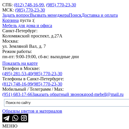
СПБ:
(812) 748-16-99
,
(985) 770-23-30
МСК:
(985) 770-23-30
Задать вопрос
Вызвать менеджера
Поиск
Доставка и оплата
Корзина
пуста :(
Мебель для дома и офиса
Санкт-Петербург:
Коломяжский проспект, д.27А
Москва:
ул. Земляной Вал, д. 7
Режим работы:
пн-пт: 9:00-19:00, сб-вс: выходные дни
Показать на карте
Телефон в Москве:
(495) 281-53-40
(985) 770-23-30
Телефоны в Санкт-Петербурге:
(812) 748-16-99
(985) 770-23-30
Мобильный / Телеграмм / Max:
(951) 683-17-66
Заказать обратный звонок
good-mebell@mail.ru
Образцы цветов и материалов
МЕНЮ