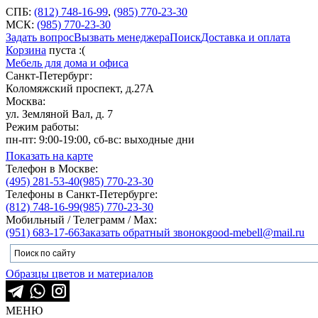
СПБ:
(812) 748-16-99
,
(985) 770-23-30
МСК:
(985) 770-23-30
Задать вопрос
Вызвать менеджера
Поиск
Доставка и оплата
Корзина
пуста :(
Мебель для дома и офиса
Санкт-Петербург:
Коломяжский проспект, д.27А
Москва:
ул. Земляной Вал, д. 7
Режим работы:
пн-пт: 9:00-19:00, сб-вс: выходные дни
Показать на карте
Телефон в Москве:
(495) 281-53-40
(985) 770-23-30
Телефоны в Санкт-Петербурге:
(812) 748-16-99
(985) 770-23-30
Мобильный / Телеграмм / Max:
(951) 683-17-66
Заказать обратный звонок
good-mebell@mail.ru
Образцы цветов и материалов
МЕНЮ