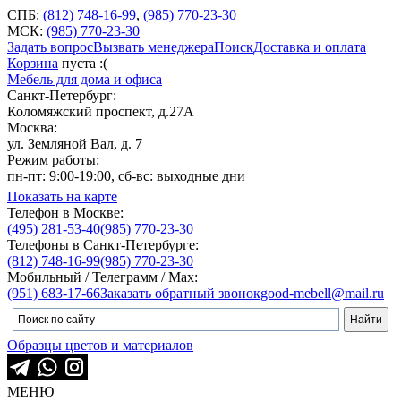
СПБ:
(812) 748-16-99
,
(985) 770-23-30
МСК:
(985) 770-23-30
Задать вопрос
Вызвать менеджера
Поиск
Доставка и оплата
Корзина
пуста :(
Мебель для дома и офиса
Санкт-Петербург:
Коломяжский проспект, д.27А
Москва:
ул. Земляной Вал, д. 7
Режим работы:
пн-пт: 9:00-19:00, сб-вс: выходные дни
Показать на карте
Телефон в Москве:
(495) 281-53-40
(985) 770-23-30
Телефоны в Санкт-Петербурге:
(812) 748-16-99
(985) 770-23-30
Мобильный / Телеграмм / Max:
(951) 683-17-66
Заказать обратный звонок
good-mebell@mail.ru
Образцы цветов и материалов
МЕНЮ