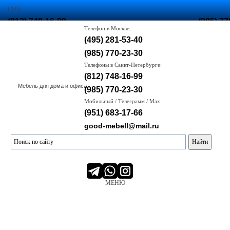
СПБ:
(812) 748-16-99
(985) 77
Телефон в Москве:
,
(495) 281-53-40
(985) 770-23-30
(985) 770-23-30
Корз
Телефоны в Санкт-Петербурге:
(812) 748-16-99
Мебель для дома и офиса
(985) 770-23-30
Мобильный / Телеграмм / Max:
(951) 683-17-66
good-mebell@mail.ru
МЕНЮ
О нас
Производство
Сервис
Портфолио