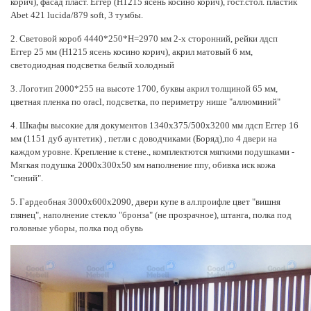
корич), фасад пласт. Еггер (Н1215 ясень косино корич), гост.стол. пластик
Abet 421 lucida/879 soft, 3 тумбы.
2. Световой короб 4440*250*H=2970 мм 2-х сторонний, рейки лдсп
Еггер 25 мм (Н1215 ясень косино корич), акрил матовый 6 мм,
светодиодная подсветка белый холодный
3. Логотип 2000*255 на высоте 1700, буквы акрил толщиной 65 мм,
цветная пленка по oracl, подсветка, по периметру нише "аллюминий"
4. Шкафы высокие для документов 1340х375/500х3200 мм лдсп Еггер 16
мм (1151 дуб аунтетик) , петли с доводчиками (Боряд),по 4 двери на
каждом уровне. Крепление к стене., комплектются мягкими подушками -
Мягкая подушка 2000х300х50 мм наполнение ппу, обивка иск кожа
"синий".
5. Гардеобная 3000х600х2090, двери купе в ал.проифле цвет "вишня
глянец", наполнение стекло "бронза" (не прозрачное), штанга, полка под
головные уборы, полка под обувь