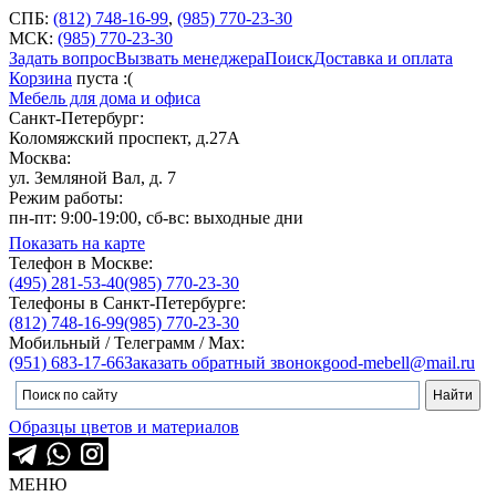
СПБ:
(812) 748-16-99
,
(985) 770-23-30
МСК:
(985) 770-23-30
Задать вопрос
Вызвать менеджера
Поиск
Доставка и оплата
Корзина
пуста :(
Мебель для дома и офиса
Санкт-Петербург:
Коломяжский проспект, д.27А
Москва:
ул. Земляной Вал, д. 7
Режим работы:
пн-пт: 9:00-19:00, сб-вс: выходные дни
Показать на карте
Телефон в Москве:
(495) 281-53-40
(985) 770-23-30
Телефоны в Санкт-Петербурге:
(812) 748-16-99
(985) 770-23-30
Мобильный / Телеграмм / Max:
(951) 683-17-66
Заказать обратный звонок
good-mebell@mail.ru
Образцы цветов и материалов
МЕНЮ