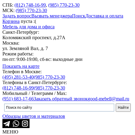
СПБ:
(812) 748-16-99
,
(985) 770-23-30
МСК:
(985) 770-23-30
Задать вопрос
Вызвать менеджера
Поиск
Доставка и оплата
Корзина
пуста :(
Мебель для дома и офиса
Санкт-Петербург:
Коломяжский проспект, д.27А
Москва:
ул. Земляной Вал, д. 7
Режим работы:
пн-пт: 9:00-19:00, сб-вс: выходные дни
Показать на карте
Телефон в Москве:
(495) 281-53-40
(985) 770-23-30
Телефоны в Санкт-Петербурге:
(812) 748-16-99
(985) 770-23-30
Мобильный / Телеграмм / Max:
(951) 683-17-66
Заказать обратный звонок
good-mebell@mail.ru
Образцы цветов и материалов
МЕНЮ