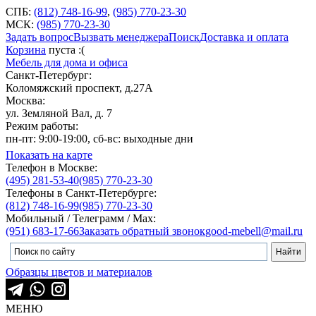
СПБ:
(812) 748-16-99
,
(985) 770-23-30
МСК:
(985) 770-23-30
Задать вопрос
Вызвать менеджера
Поиск
Доставка и оплата
Корзина
пуста :(
Мебель для дома и офиса
Санкт-Петербург:
Коломяжский проспект, д.27А
Москва:
ул. Земляной Вал, д. 7
Режим работы:
пн-пт: 9:00-19:00, сб-вс: выходные дни
Показать на карте
Телефон в Москве:
(495) 281-53-40
(985) 770-23-30
Телефоны в Санкт-Петербурге:
(812) 748-16-99
(985) 770-23-30
Мобильный / Телеграмм / Max:
(951) 683-17-66
Заказать обратный звонок
good-mebell@mail.ru
Образцы цветов и материалов
МЕНЮ