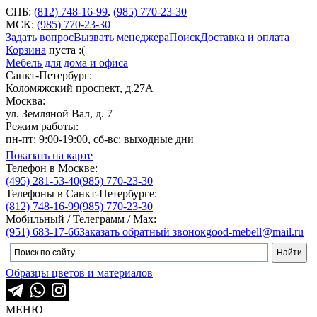
СПБ:
(812) 748-16-99
,
(985) 770-23-30
МСК:
(985) 770-23-30
Задать вопрос
Вызвать менеджера
Поиск
Доставка и оплата
Корзина
пуста :(
Мебель для дома и офиса
Санкт-Петербург:
Коломяжский проспект, д.27А
Москва:
ул. Земляной Вал, д. 7
Режим работы:
пн-пт: 9:00-19:00, сб-вс: выходные дни
Показать на карте
Телефон в Москве:
(495) 281-53-40
(985) 770-23-30
Телефоны в Санкт-Петербурге:
(812) 748-16-99
(985) 770-23-30
Мобильный / Телеграмм / Max:
(951) 683-17-66
Заказать обратный звонок
good-mebell@mail.ru
Образцы цветов и материалов
МЕНЮ