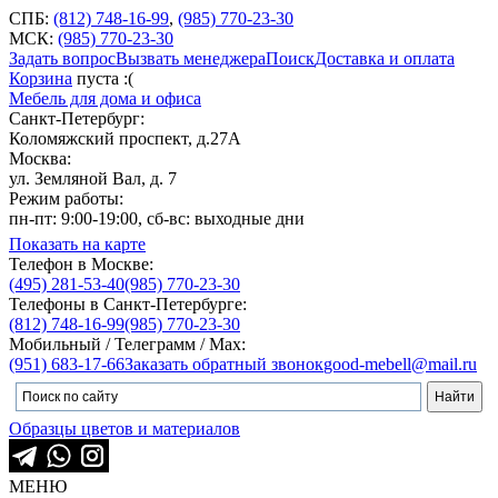
СПБ:
(812) 748-16-99
,
(985) 770-23-30
МСК:
(985) 770-23-30
Задать вопрос
Вызвать менеджера
Поиск
Доставка и оплата
Корзина
пуста :(
Мебель для дома и офиса
Санкт-Петербург:
Коломяжский проспект, д.27А
Москва:
ул. Земляной Вал, д. 7
Режим работы:
пн-пт: 9:00-19:00, сб-вс: выходные дни
Показать на карте
Телефон в Москве:
(495) 281-53-40
(985) 770-23-30
Телефоны в Санкт-Петербурге:
(812) 748-16-99
(985) 770-23-30
Мобильный / Телеграмм / Max:
(951) 683-17-66
Заказать обратный звонок
good-mebell@mail.ru
Образцы цветов и материалов
МЕНЮ