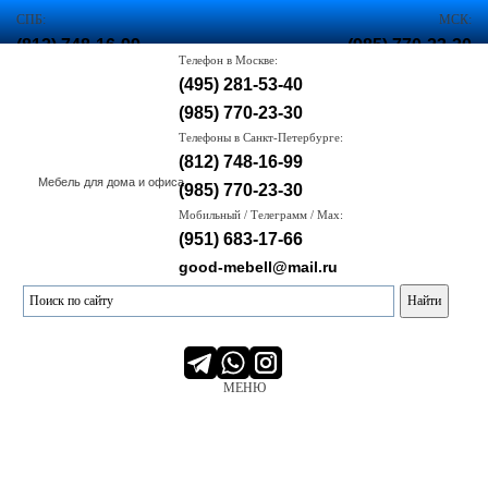
СПБ:
МСК:
(812) 748-16-99
(985) 770-23-30
Телефон в Москве:
,
(495) 281-53-40
(985) 770-23-30
(985) 770-23-30
Корзина
пуста :(
Телефоны в Санкт-Петербурге:
(812) 748-16-99
Мебель для дома и офиса
(985) 770-23-30
Мобильный / Телеграмм / Max:
(951) 683-17-66
good-mebell@mail.ru
МЕНЮ
О нас
Производство
Сервис
Портфолио