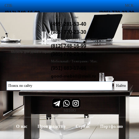
СПБ:
МСК:
(812) 748-16-99
(985) 770-23-30
Телефон в Москве:
,
(495) 281-53-40
(985) 770-23-30
(985) 770-23-30
Корзина
пуста :(
Телефоны в Санкт-Петербурге:
(812) 748-16-99
Мебель для дома и офиса
(985) 770-23-30
Мобильный / Телеграмм / Max:
(951) 683-17-66
good-mebell@mail.ru
МЕНЮ
О нас
Производство
Сервис
Портфолио