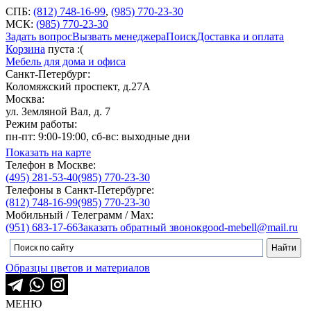
СПБ:
(812) 748-16-99
,
(985) 770-23-30
МСК:
(985) 770-23-30
Задать вопрос
Вызвать менеджера
Поиск
Доставка и оплата
Корзина
пуста :(
Мебель для дома и офиса
Санкт-Петербург:
Коломяжский проспект, д.27А
Москва:
ул. Земляной Вал, д. 7
Режим работы:
пн-пт: 9:00-19:00, сб-вс: выходные дни
Показать на карте
Телефон в Москве:
(495) 281-53-40
(985) 770-23-30
Телефоны в Санкт-Петербурге:
(812) 748-16-99
(985) 770-23-30
Мобильный / Телеграмм / Max:
(951) 683-17-66
Заказать обратный звонок
good-mebell@mail.ru
Образцы цветов и материалов
МЕНЮ