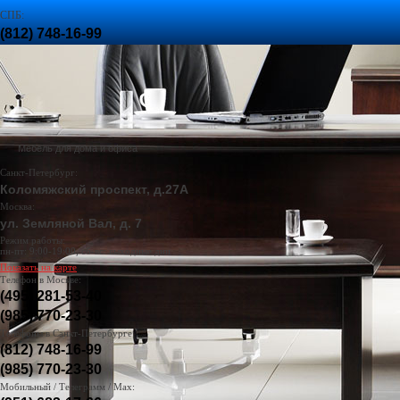
СПБ:
(812) 748-16-99
,
(985) 770-23-30
МСК:
(985) 770-23-30
Задать вопрос
Вызвать менеджера
Поиск
Доставка и оплата
Корзина
пуста :(
Мебель для дома и офиса
Санкт-Петербург:
Коломяжский проспект, д.27А
Москва:
ул. Земляной Вал, д. 7
Режим работы:
пн-пт: 9:00-19:00, сб-вс: выходные дни
Показать на карте
Телефон в Москве:
(495) 281-53-40
(985) 770-23-30
Телефоны в Санкт-Петербурге:
(812) 748-16-99
(985) 770-23-30
Мобильный / Телеграмм / Max: