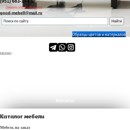
(951) 683-17-66
Заказать обратный звонок
good-mebell@mail.ru
Образцы цветов и материалов
МЕНЮ
О нас
Производство
Сервис
Портфолио
Клиенты
ПРОЕКТЫ
Акции
Доставка
Контакты
Каталог мебели
Мебель на заказ