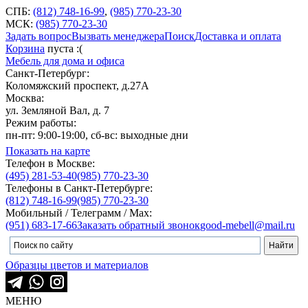
СПБ:
(812) 748-16-99
,
(985) 770-23-30
МСК:
(985) 770-23-30
Задать вопрос
Вызвать менеджера
Поиск
Доставка и оплата
Корзина
пуста :(
Мебель для дома и офиса
Санкт-Петербург:
Коломяжский проспект, д.27А
Москва:
ул. Земляной Вал, д. 7
Режим работы:
пн-пт: 9:00-19:00, сб-вс: выходные дни
Показать на карте
Телефон в Москве:
(495) 281-53-40
(985) 770-23-30
Телефоны в Санкт-Петербурге:
(812) 748-16-99
(985) 770-23-30
Мобильный / Телеграмм / Max:
(951) 683-17-66
Заказать обратный звонок
good-mebell@mail.ru
Образцы цветов и материалов
МЕНЮ