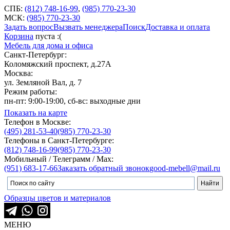
СПБ:
(812) 748-16-99
,
(985) 770-23-30
МСК:
(985) 770-23-30
Задать вопрос
Вызвать менеджера
Поиск
Доставка и оплата
Корзина
пуста :(
Мебель для дома и офиса
Санкт-Петербург:
Коломяжский проспект, д.27А
Москва:
ул. Земляной Вал, д. 7
Режим работы:
пн-пт: 9:00-19:00, сб-вс: выходные дни
Показать на карте
Телефон в Москве:
(495) 281-53-40
(985) 770-23-30
Телефоны в Санкт-Петербурге:
(812) 748-16-99
(985) 770-23-30
Мобильный / Телеграмм / Max:
(951) 683-17-66
Заказать обратный звонок
good-mebell@mail.ru
Образцы цветов и материалов
МЕНЮ