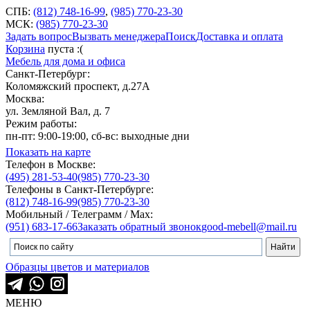
СПБ:
(812) 748-16-99
,
(985) 770-23-30
МСК:
(985) 770-23-30
Задать вопрос
Вызвать менеджера
Поиск
Доставка и оплата
Корзина
пуста :(
Мебель для дома и офиса
Санкт-Петербург:
Коломяжский проспект, д.27А
Москва:
ул. Земляной Вал, д. 7
Режим работы:
пн-пт: 9:00-19:00, сб-вс: выходные дни
Показать на карте
Телефон в Москве:
(495) 281-53-40
(985) 770-23-30
Телефоны в Санкт-Петербурге:
(812) 748-16-99
(985) 770-23-30
Мобильный / Телеграмм / Max:
(951) 683-17-66
Заказать обратный звонок
good-mebell@mail.ru
Образцы цветов и материалов
МЕНЮ