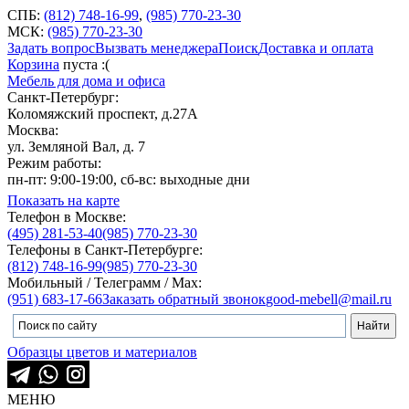
СПБ:
(812) 748-16-99
,
(985) 770-23-30
МСК:
(985) 770-23-30
Задать вопрос
Вызвать менеджера
Поиск
Доставка и оплата
Корзина
пуста :(
Мебель для дома и офиса
Санкт-Петербург:
Коломяжский проспект, д.27А
Москва:
ул. Земляной Вал, д. 7
Режим работы:
пн-пт: 9:00-19:00, сб-вс: выходные дни
Показать на карте
Телефон в Москве:
(495) 281-53-40
(985) 770-23-30
Телефоны в Санкт-Петербурге:
(812) 748-16-99
(985) 770-23-30
Мобильный / Телеграмм / Max:
(951) 683-17-66
Заказать обратный звонок
good-mebell@mail.ru
Образцы цветов и материалов
МЕНЮ