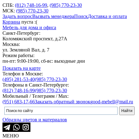
СПБ:
(812) 748-16-99
,
(985) 770-23-30
МСК:
(985) 770-23-30
Задать вопрос
Вызвать менеджера
Поиск
Доставка и оплата
Корзина
пуста :(
Мебель для дома и офиса
Санкт-Петербург:
Коломяжский проспект, д.27А
Москва:
ул. Земляной Вал, д. 7
Режим работы:
пн-пт: 9:00-19:00, сб-вс: выходные дни
Показать на карте
Телефон в Москве:
(495) 281-53-40
(985) 770-23-30
Телефоны в Санкт-Петербурге:
(812) 748-16-99
(985) 770-23-30
Мобильный / Телеграмм / Max:
(951) 683-17-66
Заказать обратный звонок
good-mebell@mail.ru
Образцы цветов и материалов
МЕНЮ