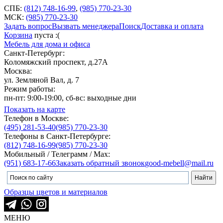
СПБ:
(812) 748-16-99
,
(985) 770-23-30
МСК:
(985) 770-23-30
Задать вопрос
Вызвать менеджера
Поиск
Доставка и оплата
Корзина
пуста :(
Мебель для дома и офиса
Санкт-Петербург:
Коломяжский проспект, д.27А
Москва:
ул. Земляной Вал, д. 7
Режим работы:
пн-пт: 9:00-19:00, сб-вс: выходные дни
Показать на карте
Телефон в Москве:
(495) 281-53-40
(985) 770-23-30
Телефоны в Санкт-Петербурге:
(812) 748-16-99
(985) 770-23-30
Мобильный / Телеграмм / Max:
(951) 683-17-66
Заказать обратный звонок
good-mebell@mail.ru
Образцы цветов и материалов
МЕНЮ