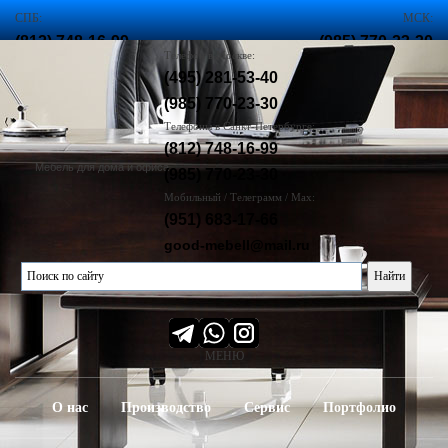
СПБ:
МСК:
(812) 748-16-99
(985) 770-23-30
Телефон в Москве:
,
(495) 281-53-40
(985) 770-23-30
(985) 770-23-30
Корзина
пуста :(
Телефоны в Санкт-Петербурге:
(812) 748-16-99
Мебель для дома и офиса
(985) 770-23-30
Мобильный / Телеграмм / Max:
(951) 683-17-66
good-mebell@mail.ru
МЕНЮ
О нас
Производство
Сервис
Портфолио