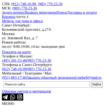
СПБ:
(812) 748-16-99
,
(985) 770-23-30
МСК:
(985) 770-23-30
Задать вопрос
Вызвать менеджера
Поиск
Доставка и оплата
Корзина
пуста :(
Мебель для дома и офиса
Санкт-Петербург:
Коломяжский проспект, д.27А
Москва:
ул. Земляной Вал, д. 7
Режим работы:
пн-пт: 9:00-19:00, сб-вс: выходные дни
Показать на карте
Телефон в Москве:
(495) 281-53-40
(985) 770-23-30
Телефоны в Санкт-Петербурге:
(812) 748-16-99
(985) 770-23-30
Мобильный / Телеграмм / Max:
(951) 683-17-66
Заказать обратный звонок
good-mebell@mail.ru
Образцы цветов и материалов
МЕНЮ