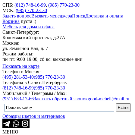
СПБ:
(812) 748-16-99
,
(985) 770-23-30
МСК:
(985) 770-23-30
Задать вопрос
Вызвать менеджера
Поиск
Доставка и оплата
Корзина
пуста :(
Мебель для дома и офиса
Санкт-Петербург:
Коломяжский проспект, д.27А
Москва:
ул. Земляной Вал, д. 7
Режим работы:
пн-пт: 9:00-19:00, сб-вс: выходные дни
Показать на карте
Телефон в Москве:
(495) 281-53-40
(985) 770-23-30
Телефоны в Санкт-Петербурге:
(812) 748-16-99
(985) 770-23-30
Мобильный / Телеграмм / Max:
(951) 683-17-66
Заказать обратный звонок
good-mebell@mail.ru
Образцы цветов и материалов
МЕНЮ