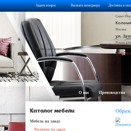
Задать вопрос
Вызвать менеджера
Доставка и опл
Санкт-Пет
Коломя
Москва:
ул. Зем
Режим раб
пн-пт: 9:0
Мебель для дома и офиса
Показать н
О нас
Производство
Образ
Каталог мебели
Мебель на заказ
Показать 
Ресепшн на заказ