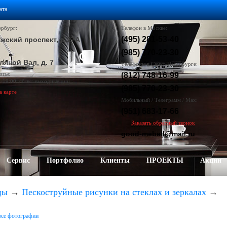
ата
ербург:
Телефон в Москве:
(495) 281-53-40
жский проспект, д.27А
(985) 770-23-30
ляной Вал, д. 7
Телефоны в Санкт-Петербурге:
оты:
(812) 748-16-99
0-19:00, сб-вс: выходные дни
(985) 770-23-30
а карте
Мобильный / Телеграмм / Max:
(951) 683-17-66
Заказать обратный звонок
good-mebell@mail.ru
Сервис
Портфолио
Клиенты
ПРОЕКТЫ
Акции
цы
→
Пескоструйные рисунки на стеклах и зеркалах
→
все фотографии