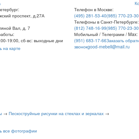
а
К
етербург:
Телефон в Москве:
ский проспект, д.27А
(495) 281-53-40
(985) 770-23-30
Телефоны в Санкт-Петербурге:
ляной Вал, д. 7
(812) 748-16-99
(985) 770-23-30
аботы:
Мобильный / Телеграмм / Max:
9:00-19:00, сб-вс: выходные дни
(951) 683-17-66
Заказать обрат
звонок
good-mebell@mail.ru
ь на карте
ы
→
Пескоструйные рисунки на стеклах и зеркалах
→
ь все фотографии