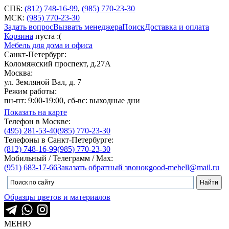
СПБ:
(812) 748-16-99
,
(985) 770-23-30
МСК:
(985) 770-23-30
Задать вопрос
Вызвать менеджера
Поиск
Доставка и оплата
Корзина
пуста :(
Мебель для дома и офиса
Санкт-Петербург:
Коломяжский проспект, д.27А
Москва:
ул. Земляной Вал, д. 7
Режим работы:
пн-пт: 9:00-19:00, сб-вс: выходные дни
Показать на карте
Телефон в Москве:
(495) 281-53-40
(985) 770-23-30
Телефоны в Санкт-Петербурге:
(812) 748-16-99
(985) 770-23-30
Мобильный / Телеграмм / Max:
(951) 683-17-66
Заказать обратный звонок
good-mebell@mail.ru
Образцы цветов и материалов
МЕНЮ