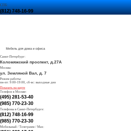
СПБ:
(812) 748-16-99
,
(985) 770-23-30
МСК:
(985) 770-23-30
Задать вопрос
Вызвать менеджера
Поиск
Доставка и оплата
Корзина
пуста :(
Мебель для дома и офиса
Санкт-Петербург:
Коломяжский проспект, д.27А
Москва:
ул. Земляной Вал, д. 7
Режим работы:
пн-пт: 9:00-19:00, сб-вс: выходные дни
Показать на карте
Телефон в Москве:
(495) 281-53-40
(985) 770-23-30
Телефоны в Санкт-Петербурге:
(812) 748-16-99
(985) 770-23-30
Мобильный / Телеграмм / Max: