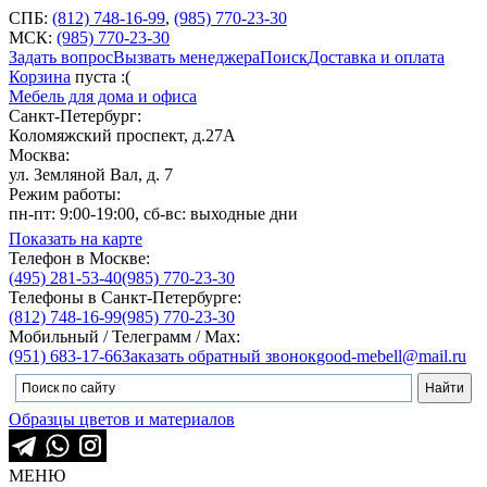
СПБ:
(812) 748-16-99
,
(985) 770-23-30
МСК:
(985) 770-23-30
Задать вопрос
Вызвать менеджера
Поиск
Доставка и оплата
Корзина
пуста :(
Мебель для дома и офиса
Санкт-Петербург:
Коломяжский проспект, д.27А
Москва:
ул. Земляной Вал, д. 7
Режим работы:
пн-пт: 9:00-19:00, сб-вс: выходные дни
Показать на карте
Телефон в Москве:
(495) 281-53-40
(985) 770-23-30
Телефоны в Санкт-Петербурге:
(812) 748-16-99
(985) 770-23-30
Мобильный / Телеграмм / Max:
(951) 683-17-66
Заказать обратный звонок
good-mebell@mail.ru
Образцы цветов и материалов
МЕНЮ