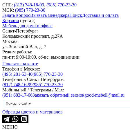
СПБ:
(812) 748-16-99
,
(985) 770-23-30
МСК:
(985) 770-23-30
Задать вопрос
Вызвать менеджера
Поиск
Доставка и оплата
Корзина
пуста :(
Мебель для дома и офиса
Санкт-Петербург:
Коломяжский проспект, д.27А
Москва:
ул. Земляной Вал, д. 7
Режим работы:
пн-пт: 9:00-19:00, сб-вс: выходные дни
Показать на карте
Телефон в Москве:
(495) 281-53-40
(985) 770-23-30
Телефоны в Санкт-Петербурге:
(812) 748-16-99
(985) 770-23-30
Мобильный / Телеграмм / Max:
(951) 683-17-66
Заказать обратный звонок
good-mebell@mail.ru
Образцы цветов и материалов
МЕНЮ